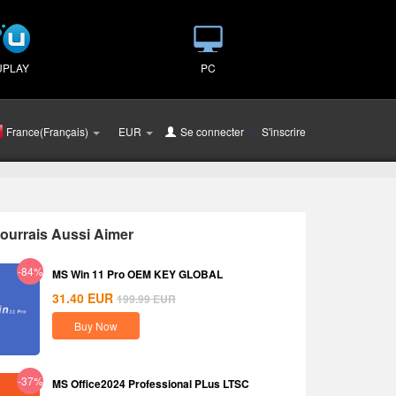
UPLAY
PC
France(Français)
EUR
Se connecter
ou
S'inscrire
ourrais Aussi Aimer
-84%
MS Win 11 Pro OEM KEY GLOBAL
31.40
EUR
199.99
EUR
Buy Now
-37%
MS Office2024 Professional PLus LTSC