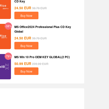
CD Key
24.50
EUR
38.78
EUR
Buy Now
-38%
MS Office2024 Professional Plus CD Key
Global
24.50
EUR
39.78
EUR
Buy Now
-79%
MS Win 10 Pro OEM KEY GLOBAL(2 PC)
50.99
EUR
239.00
EUR
Buy Now