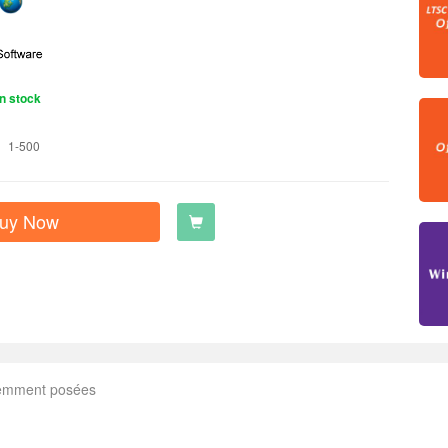
n stock
1-500
uy Now
uemment posées