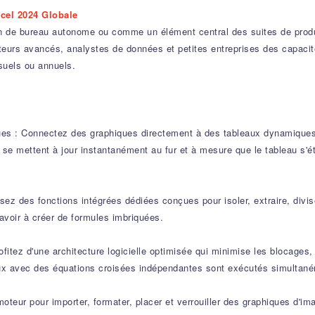
cel 2024 Globale
on de bureau autonome ou comme un élément central des suites de prod
lisateurs avancés, analystes de données et petites entreprises des capac
uels ou annuels.
es : Connectez des graphiques directement à des tableaux dynamique
 se mettent à jour instantanément au fur et à mesure que le tableau s'
lisez des fonctions intégrées dédiées conçues pour isoler, extraire, div
avoir à créer de formules imbriquées.
fitez d'une architecture logicielle optimisée qui minimise les blocages,
neux avec des équations croisées indépendantes sont exécutés simultan
moteur pour importer, formater, placer et verrouiller des graphiques d'