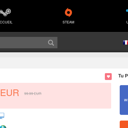
CCUEIL
STEAM
Tu P
EUR
99.99
EUR