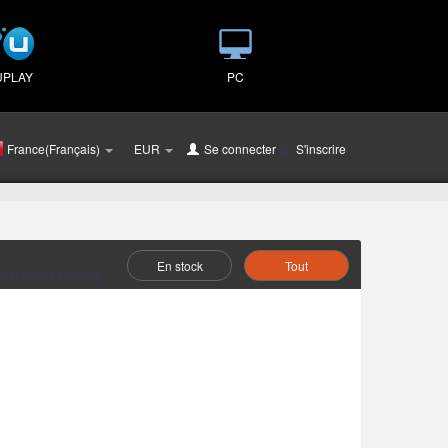
UPLAY
PC
France(Français)
EUR
Se connecter
ou
S'inscrire
En stock
Tout
lectionnez Comme :