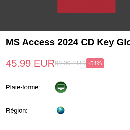
MS Access 2024 CD Key Gl
45.99
EUR
99.99
EUR
-54%
Plate-forme:
Région: